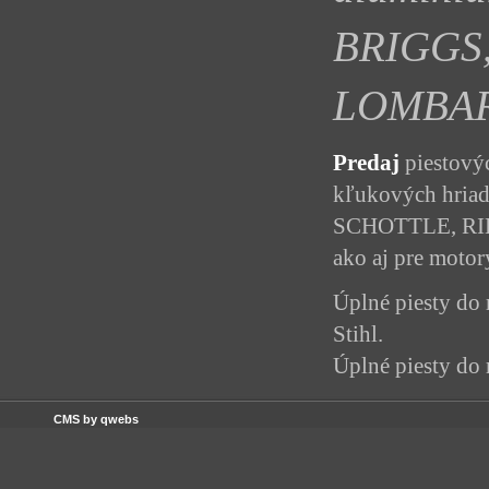
BRIGGS
LOMBARD
Predaj
piestovýc
kľukových hria
SCHOTTLE, RIK,
ako aj pre motor
Úplné piesty do
Stihl.
Úplné piesty do
CMS by qwebs