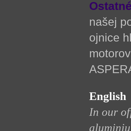
Ostatné
našej p
ojnice h
motoro
ASPERA
English
In our of
aluminiu