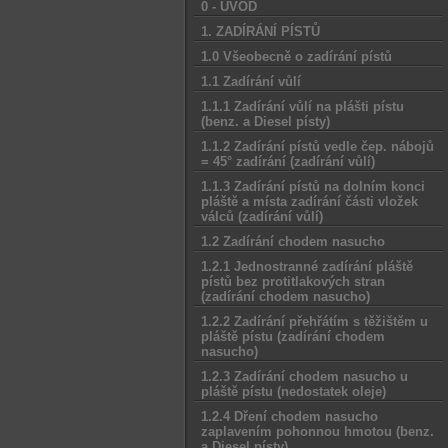
0 - ÚVOD
1. ZADÍRÁNÍ PÍSTŮ
1.0 Všeobecně o zadírání pístů
1.1 Zadírání vůlí
1.1.1 Zadírání vůlí na plášti pístu
(benz. a Diesel písty)
1.1.2 Zadírání pístů vedle čep. nábojů
= 45° zadírání (zadírání vůlí)
1.1.3 Zadírání pístů na dolním konci
pláště a místa zadírání části vložek
válců (zadírání vůlí)
1.2 Zadírání chodem nasucho
1.2.1 Jednostranné zadírání pláště
pístů bez protitlakových stran
(zadírání chodem nasucho)
1.2.2 Zadírání přehřátím s těžištěm u
pláště pístu (zadírání chodem
nasucho)
1.2.3 Zadírání chodem nasucho u
pláště pístu (nedostatek oleje)
1.2.4 Dření chodem nasucho
zaplavením pohonnou hmotou (benz.
a Diesel písty)