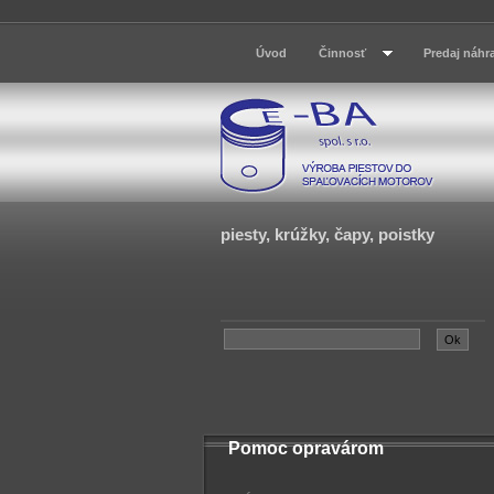
Úvod
Činnosť
Predaj náhr
piesty, krúžky, čapy, poistky
Pomoc opravárom