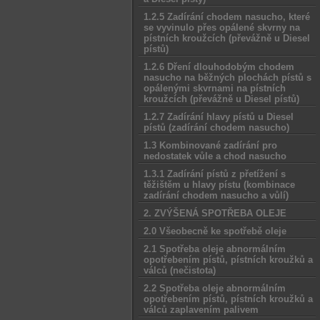
1.2.5 Zadírání chodem nasucho, které
se vyvinulo přes opálené skvrny na
pístních kroužcích (převážně u Diesel
pístů)
1.2.6 Dření dlouhodobým chodem
nasucho na běžných plochách pístů s
opálenými skvrnami na pístních
kroužcích (převážně u Diesel pístů)
1.2.7 Zadírání hlavy pístů u Diesel
pístů (zadírání chodem nasucho)
1.3 Kombinované zadírání pro
nedostatek vůle a chod nasucho
1.3.1 Zadírání pístů z přetížení s
těžištěm u hlavy pístu (kombinace
zadírání chodem nasucho a vůlí)
2. ZVÝŠENÁ SPOTŘEBA OLEJE
2.0 Všeobecně ke spotřebě oleje
2.1 Spotřeba oleje abnormálním
opotřebením pístů, pístních kroužků a
válců (nečistota)
2.2 Spotřeba oleje abnormálním
opotřebením pístů, pístních kroužků a
válců zaplavením palivem