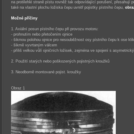
na protilehlé straně pístu rovněž tak odpovídající porušení, přesahují 
také na vlastní plochu ložiska čepu uvnitř pojistky pístního čepu,
obra
Možné příčiny
1. Axiální posun pístního čepu při provozu motoru:
- prohnutím nebo přetočením ojnice
- šikmou polohou ojnice pro nesouběžnost osy pístního čepu k ose klik
- šikmě vyvrtaným válcem
- příliš velkou vůlí ojničních ložisek, zejména ve spojení s asymetrick
2. Použití starých nebo poškozených pojistných kroužků
3. Neodborně montované pojist. kroužky
Obraz 1