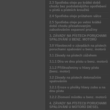
2.3 Spotřeba oleje po krátké době
chodu bez podstatnějšího opotřebení
u pístů a pístních kroužků
2.4 Spotřeba oleje průtahem válce
2.5 Spotřeba oleje po velmi krátké
době chodu přesahovaným
zabudováním expansní pružiny
3. ZÁVADY NA PÍSTECH PORUCHAMI
SPALOVÁNÍ U BENZ. MOTORŮ
3.0 Všeobecně o závadách na pístech
poruchami spalování u benz. motorů
3.1 Závady na pístech zážehem
3.1.1 Díra ve dnu pístu u benz. motorů
3.1.2 Přiškvařeniny u hlavy pístu
(benz. motor)
3.2 Závady na pístech detonačním
spalováním
3.2.1 Eroze u plošky hlavy zubu a na
dnu pístu
3.2.2 Zlomení můstku u benz. motorů
4. ZÁVADY NA PÍSTECH PORUCHAMI
SPALOVÁNÍ U MOTORŮ DIESEL