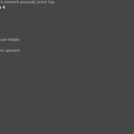
pro stranově posunutý pístní čep
z 4
.
ové hřídele
ými ojnicemi