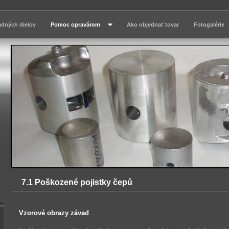
adných dielov
Pomoc opravárom
Ako objednať tovar
Fotogalérie
7.1 Poškozené pojistky čepů
Vzorové obrazy závad