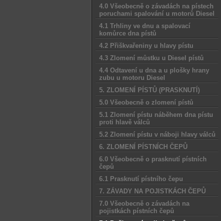
4.0 Všeobecně o závadách na pístech
poruchami spalování u motorů Diesel
4.1 Trhliny ve dnu a spalovací
komůrce dna pístů
4.2 Přiškvařeniny u hlavy pístu
4.3 Zlomení můstku u Diesel pístů
4.4 Odtavení u dna a u plošky hrany
zubu u motoru Diesel
5. ZLOMENÍ PÍSTŮ (PRASKNUTÍ)
5.0 Všeobecně o zlomení pístů
5.1 Zlomení pístu náběhem dna pístu
proti hlavě válců
5.2 Zlomení pístu v náboji hlavy válců
6. ZLOMENÍ PÍSTNÍCH ČEPŮ
6.0 Všeobecně o prasknutí pístních
čepů
6.1 Prasknutí pístního čepu
7. ZÁVADY NA POJISTKÁCH ČEPŮ
7.0 Všeobecně o závadách na
pojistkách pístních čepů