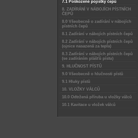
7.1 Poškozené pojistky čepů
8. ZADÍRÁNÍ V NÁBOJÍCH PÍSTNÍCH
ČEPŮ
8.0 Všeobecně o zadírání v nábojích
pístních čepů
8.1 Zadírání v nábojích pístních čepů
8.2 Zadírání v nábojích pístních čepů
(ojnice nasazená za tepla)
8.3 Zadírání v nábojích pístních čepů
(se zadíráním plášťů pístu)
9. HLUČNOST PÍSTŮ
9.0 Všeobecně o hlučnosti pístů
9.1 Hluky pístů
10. VLOŽKY VÁLCŮ
10.0 Odtržená příruba u vložky válců
10.1 Kavitace u vložek válců