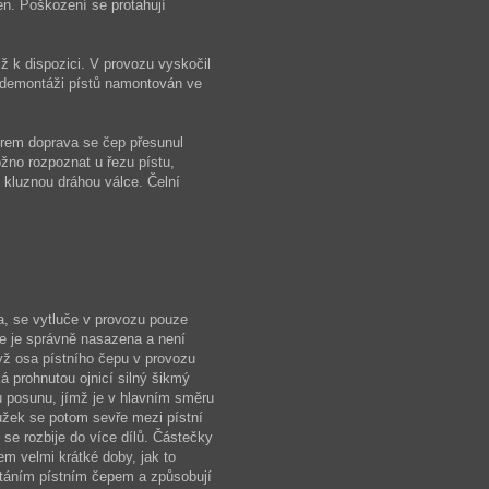
en. Poškození se protahují
iž k dispozici. V provozu vyskočil
ři demontáži pístů namontován ve
ěrem doprava se čep přesunul
ožno rozpoznat u řezu
pístu,
 kluznou dráhou válce. Čelní
a, se vytluče v provozu pouze
že je správně nasazena a není
yž osa pístního čepu v provozu
ká prohnutou ojnicí silný šikmý
 posunu, jímž je v hlavním směru
oužek se potom sevře mezi pístní
se rozbije do více dílů. Částečky
em velmi krátké doby, jak to
vrtáním pístním čepem a způsobují