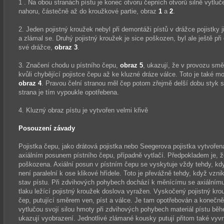
1 . Na obou stranách pístu je konec otvoru čepních otvorů silně vytluč
nahoru, částečně až do kroužkové partie,
obraz
1
a
2
.
2. Jeden pojistný kroužek nebyl při demontáži pístů v drážce pojistky j
a zlámal se. Druhý pojistný kroužek je sice poškozen, byl ale ještě p
své
drážce,
obraz 3
.
3. Značení chodu u pístního
čepu,
obraz 5
, ukazují, že v provozu sm
kvůli chybějící pojistce čepu až ke kluzné dráze válce. Toto je také m
obraz 4
. Pravou čelní stranou měl čep potom zřejmě delší dobu styk s
strana je tím vypoukle opotřebena.
4. Kluzný obraz pístu je vytvořen velmi křivě
Posouzení závady
Pojistka čepu, jako drátová pojistka nebo Seegerova pojistka vytvořen
axiálním posunem pístního čepu, případně vytlačí. Předpokladem je, 
poškozena. Axiální posun v pístním čepu se vyskytuje vždy tehdy, kd
není paralelní k ose klikové hřídele. Toto je převážně tehdy, když vzni
stav pístu. Při zdvihových pohybech dochází k měnícímu se axiálnímu
tlaku ležící pojistný kroužek doslova vyražen. Vyskočený pojistný kr
čep, putující směrem ven, píst a válce. Je tam opotřebován a konečně 
vytlučou svojí silou hmoty při zdvihových pohybech materiál pístu běh
ukazují vyobrazení. Jednotlivé zlámané kousky putují přitom také vy