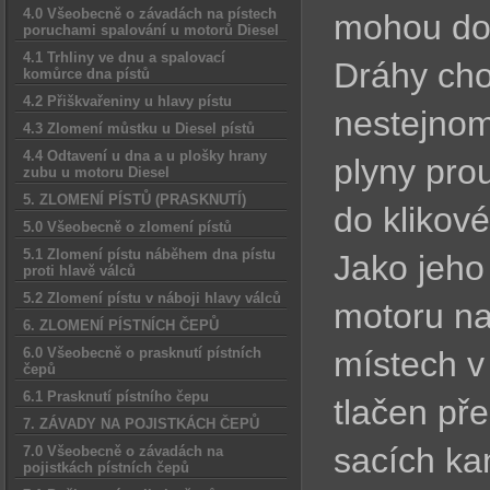
4.0 Všeobecně o závadách na pístech
mohou do
poruchami spalování u motorů Diesel
4.1 Trhliny ve dnu a spalovací
Dráhy cho
komůrce dna pístů
4.2 Přiškvařeniny u hlavy pístu
nestejnom
4.3 Zlomení můstku u Diesel pístů
4.4 Odtavení u dna a u plošky hrany
plyny pro
zubu u motoru Diesel
5. ZLOMENÍ PÍSTŮ (PRASKNUTÍ)
do klikové
5.0 Všeobecně o zlomení pístů
5.1 Zlomení pístu náběhem dna pístu
Jako jeho
proti hlavě válců
5.2 Zlomení pístu v náboji hlavy válců
motoru n
6. ZLOMENÍ PÍSTNÍCH ČEPŮ
6.0 Všeobecně o prasknutí pístních
místech v 
čepů
6.1 Prasknutí pístního čepu
tlačen pře
7. ZÁVADY NA POJISTKÁCH ČEPŮ
sacích ka
7.0 Všeobecně o závadách na
pojistkách pístních čepů