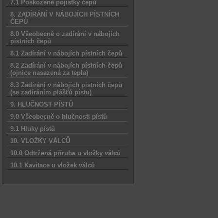
7.1 Poškozené pojistky čepů
8. ZADÍRÁNÍ V NÁBOJÍCH PÍSTNÍCH
ČEPŮ
8.0 Všeobecně o zadírání v nábojích
pístních čepů
8.1 Zadírání v nábojích pístních čepů
8.2 Zadírání v nábojích pístních čepů
(ojnice nasazená za tepla)
8.3 Zadírání v nábojích pístních čepů
(se zadíráním plášťů pístu)
9. HLUČNOST PÍSTŮ
9.0 Všeobecně o hlučnosti pístů
9.1 Hluky pístů
10. VLOŽKY VÁLCŮ
10.0 Odtržená příruba u vložky válců
10.1 Kavitace u vložek válců