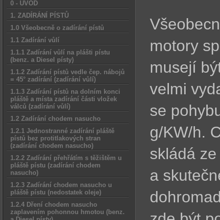
0 - ÚVOD
1. ZADÍRÁNÍ PÍSTŮ
Všeobecně
1.0 Všeobecně o zadírání pístů
1.1 Zadírání vůlí
motory sp
1.1.1 Zadírání vůlí na plášti pístu
(benz. a Diesel písty)
musejí být
1.1.2 Zadírání pístů vedle čep. nábojů
= 45° zadírání (zadírání vůlí)
velmi vyd
1.1.3 Zadírání pístů na dolním konci
pláště a místa zadírání části vložek
se pohybu
válců (zadírání vůlí)
1.2 Zadírání chodem nasucho
g/KW/h. C
1.2.1 Jednostranné zadírání pláště
pístů bez protitlakových stran
(zadírání chodem nasucho)
skládá ze 
1.2.2 Zadírání přehřátím s těžištěm u
pláště pístu (zadírání chodem
a skutečn
nasucho)
1.2.3 Zadírání chodem nasucho u
dohromad
pláště pístu (nedostatek oleje)
1.2.4 Dření chodem nasucho
zaplavením pohonnou hmotou (benz.
zde být p
a Diesel písty)