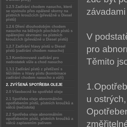
1.2.5 Zadírání chodem nasucho, které
závadami 
se vyvinulo přes opálené skvrny na
pístních kroužcích (převážně u Diesel
pístů)
1.2.6 Dření dlouhodobým chodem
nasucho na běžných plochách pístů s
V podstatě
opálenými skvrnami na pístních
kroužcích (převážně u Diesel pístů)
pro abnor
1.2.7 Zadírání hlavy pístů u Diesel
pístů (zadírání chodem nasucho)
1.3 Kombinované zadírání pro
Těmito js
nedostatek vůle a chod nasucho
1.3.1 Zadírání pístů z přetížení s
těžištěm u hlavy pístu (kombinace
zadírání chodem nasucho a vůlí)
1.Opotřeb
2. ZVÝŠENÁ SPOTŘEBA OLEJE
2.0 Všeobecně ke spotřebě oleje
u ostrých,
2.1 Spotřeba oleje abnormálním
opotřebením pístů, pístních kroužků a
válců (nečistota)
Opotřeben
2.2 Spotřeba oleje abnormálním
opotřebením pístů, pístních kroužků a
změřiteln
válců zaplavením palivem