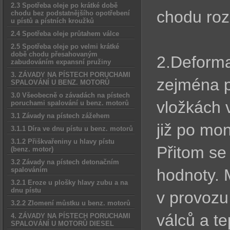
2.3 Spotřeba oleje po krátké době
chodu roz
chodu bez podstatnějšího opotřebení
u pístů a pístních kroužků
2.4 Spotřeba oleje průtahem válce
2.5 Spotřeba oleje po velmi krátké
době chodu přesahovaným
2.Deformac
zabudováním expansní pružiny
3. ZÁVADY NA PÍSTECH PORUCHAMI
zejména p
SPALOVÁNÍ U BENZ. MOTORŮ
3.0 Všeobecně o závadách na pístech
vložkách 
poruchami spalování u benz. motorů
3.1 Závady na pístech zážehem
již po mo
3.1.1 Díra ve dnu pístu u benz. motorů
3.1.2 Přiškvařeniny u hlavy pístu
Přitom se
(benz. motor)
3.2 Závady na pístech detonačním
spalováním
hodnoty. 
3.2.1 Eroze u plošky hlavy zubu a na
dnu pístu
v provozu
3.2.2 Zlomení můstku u benz. motorů
válců a t
4. ZÁVADY NA PÍSTECH PORUCHAMI
SPALOVÁNÍ U MOTORŮ DIESEL