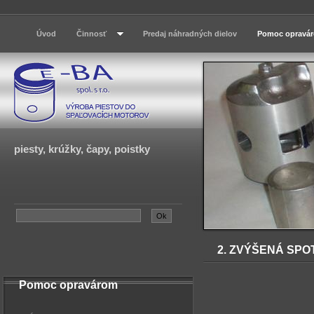
Úvod
Činnosť
Predaj náhradných dielov
Pomoc opravá
piesty, krúžky, čapy, poistky
2. ZVÝŠENÁ SPO
Pomoc opravárom