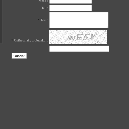
Meno
:
Tel.
:
*
Text
:
*
Opíšte znaky z obrázku. :