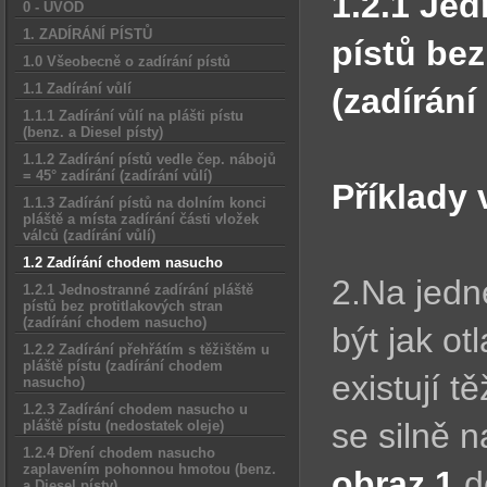
1.2.1 Jed
0 - ÚVOD
1. ZADÍRÁNÍ PÍSTŮ
pístů bez
1.0 Všeobecně o zadírání pístů
1.1 Zadírání vůlí
(zadírán
1.1.1 Zadírání vůlí na plášti pístu
(benz. a Diesel písty)
1.1.2 Zadírání pístů vedle čep. nábojů
= 45° zadírání (zadírání vůlí)
Příklady
1.1.3 Zadírání pístů na dolním konci
pláště a místa zadírání části vložek
válců (zadírání vůlí)
1.2 Zadírání chodem nasucho
2.Na jedn
1.2.1 Jednostranné zadírání pláště
pístů bez protitlakových stran
(zadírání chodem nasucho)
být jak ot
1.2.2 Zadírání přehřátím s těžištěm u
pláště pístu (zadírání chodem
existují 
nasucho)
1.2.3 Zadírání chodem nasucho u
se silně 
pláště pístu (nedostatek oleje)
1.2.4 Dření chodem nasucho
zaplavením pohonnou hmotou (benz.
obraz 1
do
a Diesel písty)