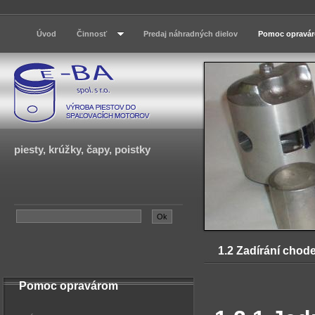
Úvod
Činnosť
Predaj náhradných dielov
Pomoc opravá
piesty, krúžky, čapy, poistky
1.2 Zadírání cho
Pomoc opravárom