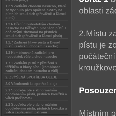
1.2.5 Zadírání chodem nasucho, které
oblasti z
se vyvinulo přes opálené skvrny na
pístních kroužcích (převážně u Diesel
pístů)
1.2.6 Dření dlouhodobým chodem
nasucho na běžných plochách pístů s
2.Místu za
opálenými skvrnami na pístních
kroužcích (převážně u Diesel pístů)
pístu je 
1.2.7 Zadírání hlavy pístů u Diesel
pístů (zadírání chodem nasucho)
1.3 Kombinované zadírání pro
počáteční
nedostatek vůle a chod nasucho
1.3.1 Zadírání pístů z přetížení s
kroužkovou
těžištěm u hlavy pístu (kombinace
zadírání chodem nasucho a vůlí)
2. ZVÝŠENÁ SPOTŘEBA OLEJE
2.0 Všeobecně ke spotřebě oleje
Posouzen
2.1 Spotřeba oleje abnormálním
opotřebením pístů, pístních kroužků a
válců (nečistota)
2.2 Spotřeba oleje abnormálním
opotřebením pístů, pístních kroužků a
Místním p
válců zaplavením palivem