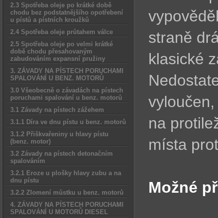
2.3 Spotřeba oleje po krátké době
vypověděl 
chodu bez podstatnějšího opotřebení
u pístů a pístních kroužků
2.4 Spotřeba oleje průtahem válce
straně dr
2.5 Spotřeba oleje po velmi krátké
době chodu přesahovaným
klasické 
zabudováním expansní pružiny
3. ZÁVADY NA PÍSTECH PORUCHAMI
Nedostate
SPALOVÁNÍ U BENZ. MOTORŮ
3.0 Všeobecně o závadách na pístech
vyloučen,
poruchami spalování u benz. motorů
3.1 Závady na pístech zážehem
na protile
3.1.1 Díra ve dnu pístu u benz. motorů
3.1.2 Přiškvařeniny u hlavy pístu
místa prot
(benz. motor)
3.2 Závady na pístech detonačním
spalováním
3.2.1 Eroze u plošky hlavy zubu a na
dnu pístu
Možné př
3.2.2 Zlomení můstku u benz. motorů
4. ZÁVADY NA PÍSTECH PORUCHAMI
SPALOVÁNÍ U MOTORŮ DIESEL