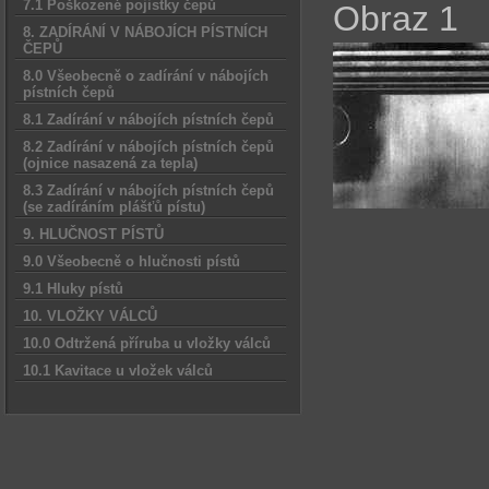
7.1 Poškozené pojistky čepů
Obraz 1
8. ZADÍRÁNÍ V NÁBOJÍCH PÍSTNÍCH
ČEPŮ
8.0 Všeobecně o zadírání v nábojích
pístních čepů
8.1 Zadírání v nábojích pístních čepů
8.2 Zadírání v nábojích pístních čepů
(ojnice nasazená za tepla)
8.3 Zadírání v nábojích pístních čepů
(se zadíráním plášťů pístu)
9. HLUČNOST PÍSTŮ
9.0 Všeobecně o hlučnosti pístů
9.1 Hluky pístů
10. VLOŽKY VÁLCŮ
10.0 Odtržená příruba u vložky válců
10.1 Kavitace u vložek válců