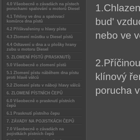
4.0 Všeobecně o závadách na pístech
1.Chlazen
poruchami spalování u motorů Diesel
4.1 Trhliny ve dnu a spalovací
bud' vzdu
komůrce dna pístů
4.2 Přiškvařeniny u hlavy pístu
nebo ve v
4.3 Zlomení můstku u Diesel pístů
4.4 Odtavení u dna a u plošky hrany
zubu u motoru Diesel
5. ZLOMENÍ PÍSTŮ (PRASKNUTÍ)
2.Příčino
5.0 Všeobecně o zlomení pístů
5.1 Zlomení pístu náběhem dna pístu
klínový ř
proti hlavě válců
5.2 Zlomení pístu v náboji hlavy válců
porucha v
6. ZLOMENÍ PÍSTNÍCH ČEPŮ
6.0 Všeobecně o prasknutí pístních
čepů
6.1 Prasknutí pístního čepu
7. ZÁVADY NA POJISTKÁCH ČEPŮ
7.0 Všeobecně o závadách na
pojistkách pístních čepů